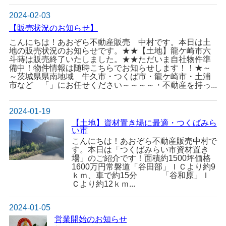
2024-02-03
【販売状況のお知らせ】
こんにちは！あおぞら不動産販売 中村です。本日は土
地の販売状況のお知らせです。★★【土地】龍ケ崎市六
斗蒔は販売終了いたしました。★★ただいま自社物件準
備中！物件情報は随時こちらでお知らせします！！★～
～茨城県県南地域 牛久市・つくば市・龍ケ崎市・土浦
市など 「」にお任せください～～～～・不動産を持っ...
2024-01-19
【土地】資材置き場に最適・つくばみら
い市
こんにちは！あおぞら不動産販売中村で
す。本日は「つくばみらい市資材置き
場」のご紹介です！面積約1500坪価格
1600万円常磐道「谷田部」ＩＣより約9
ｋｍ、車で約15分 「谷和原」Ｉ
Ｃより約12ｋｍ...
2024-01-05
営業開始のお知らせ