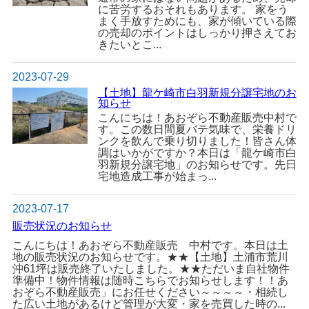
に苦労するおそれもあります。 家をう
まく手放すためにも、家が傾いている際
の売却のポイントはしっかり押さえてお
きたいとこ...
2023-07-29
【土地】龍ケ崎市白羽新規分譲宅地のお
知らせ
こんにちは！あおぞら不動産販売中村で
す。この数日間夏バテ気味で、栄養ドリ
ンクを飲んで乗り切りました！皆さん体
調はいかがですか？本日は「龍ケ崎市白
羽新規分譲宅地」のお知らせです。先日
宅地造成工事が始まっ...
2023-07-17
販売状況のお知らせ
こんにちは！あおぞら不動産販売 中村です。本日は土
地の販売状況のお知らせです。★★【土地】土浦市荒川
沖61坪は販売終了いたしました。★★ただいま自社物件
準備中！物件情報は随時こちらでお知らせします！！あ
おぞら不動産販売」にお任せください～～～～・相続し
た広い土地があるけど管理が大変・家を売買した時の...