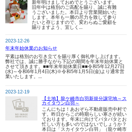
新年明けましておめでとうございます。
旧年中は格別のご高配を賜り、誠に有難
うございました。本日より営業開始いた
します。本年も一層の尽力を致して参り
たいと存じますので、変わらぬご愛顧を
賜りますよう、宜しく...
2023-12-26
年末年始休業のお知らせ
平素は格別のお引き立てを賜り厚く御礼申し上げます。
弊社では、誠に勝手ながら下記の期間を年末年始休業と
させて頂きます。■■年末年始休業日■■令和5年12月27日
(水)～令和6年1月4日(木)※令和5年1月5日(金)より通常営
業いたします。...
2023-12-19
【土地】龍ケ崎市白羽新規分譲宅地～ス
カイタウン白羽～
こんにちは！あおぞら不動産販売中村で
す。昨日からこの時期らしい寒さが続い
ております。年末に向けてバタバタとお
忙しい方も多いのではないでしょうか？
本日は「スカイタウン白羽」（龍ケ崎市