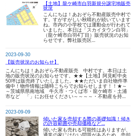
【土地】龍ケ崎市白羽新規分譲宅地販売
状況
こんにちは！あおぞら不動産販売中村で
す。すがすがしい秋晴れが続いています
ね。市内の小学校では運動会が行われて
いました。本日は「スカイタウン白羽」
（龍ケ崎市白羽4丁目）販売状況のお知
らせです。弊社販売区...
2023-09-30
【販売状況のお知らせ】
こんにちは！あおぞら不動産販売 中村です。本日は土
地の販売状況のお知らせです。★★【土地】阿見町中央
50坪は販売終了いたしました。★★ただいま自社物件準
備中！物件情報は随時こちらでお知らせします！！★～
～茨城県県南地域 牛久市・つくば市・龍ケ崎市・土浦
市など 「」にお任せください～～～～・不動産を持...
2023-09-09
傾いた家を売却する際の基礎知識！傾き
の許容範囲や売却価格など...
傾いた家も売れる可能性はありますが、
通常の家にはない問題があるため、売却