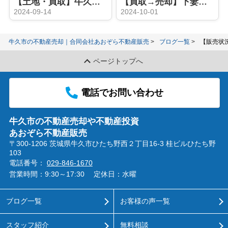
【土地・買取】牛久市南・取手市白山準備中！
【買取→売却】下妻市土地
2024-09-14
2024-10-01
牛久市の不動産売却｜合同会社あおぞら不動産販売
ブログ一覧
【販売状
ページトップへ
電話でお問い合わせ
牛久市の不動産売却や不動産投資
あおぞら不動産販売
〒300-1206 茨城県牛久市ひたち野西２丁目16-3 桂ビルひたち野
103
電話番号：
029-846-1670
営業時間：9:30～17:30
定休日：水曜
ブログ一覧
お客様の声一覧
スタッフ紹介
無料相談